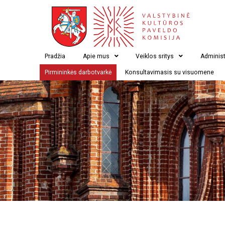
Pradžia
Apie mus
Veiklos sritys
Administ
Pirmininkės darbotvarkė
Konsultavimasis su visuomene