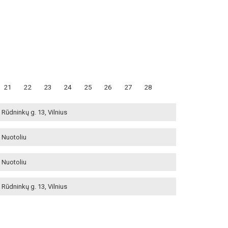
21
22
23
24
25
26
27
28
Rūdninkų g. 13, Vilnius
Nuotoliu
Nuotoliu
Rūdninkų g. 13, Vilnius