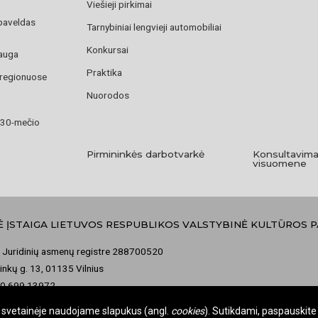
Viešieji pirkimai
paveldas
Tarnybiniai lengvieji automobiliai
Konkursai
auga
Praktika
 regionuose
Nuorodos
 30-mečio
Pirmininkės darbotvarkė
Konsultavima
visuomene
Ė ĮSTAIGA LIETUVOS RESPUBLIKOS VALSTYBINĖ KULTŪROS 
 Juridinių asmenų registre 288700520
nkų g. 13, 01135 Vilnius
70 699 13972
misija@vkpk.lt
je svetainėje naudojame slapukus (angl.
cookies
). Sutikdami, paspauskite 