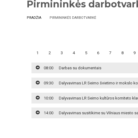
Pirmininkės darbotvar
PRADŽIA
PIRMININKĖS DARBOTVARKĖ
1
2
3
4
5
6
7
8
9
08:00
Darbas su dokumentais
09:30
Dalyvavimas LR Seimo švietimo ir mokslo k
10:00
Dalyvavimas LR Seimo kultūros komiteto kla
14:00
Dalyvavimas susitikime su Vilniaus miesto sa