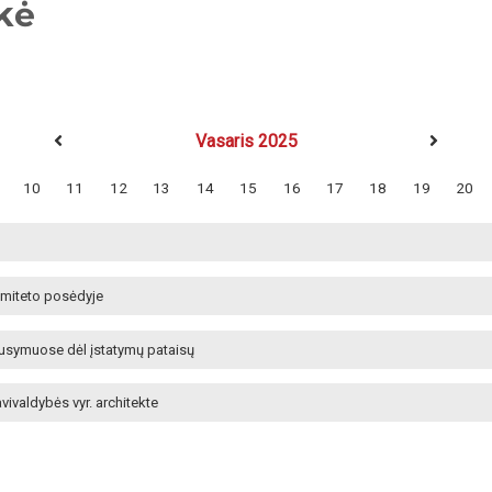
kė
Vasaris 2025
10
11
12
13
14
15
16
17
18
19
20
omiteto posėdyje
usymuose dėl įstatymų pataisų
vivaldybės vyr. architekte