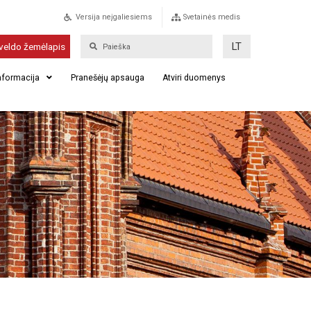
Versija neįgaliesiems
Svetainės medis
LT
veldo žemėlapis
informacija
Pranešėjų apsauga
Atviri duomenys