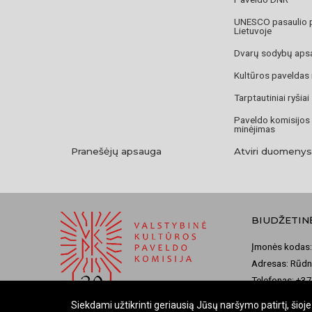
UNESCO pasaulio 
Lietuvoje
Dvarų sodybų aps
Kultūros paveldas
Tarptautiniai ryšiai
Paveldo komisijos
minėjimas
Pranešėjų apsauga
Atviri duomenys
BIUDŽETIN
Įmonės kodas:
Adresas: Rūdni
Telefonas: +3
El. paštas: ko
Siekdami užtikrinti geriausią Jūsų naršymo patirtį, šio