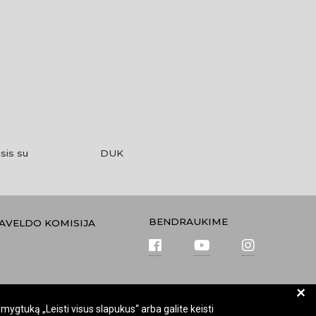
sis su
DUK
BENDRAUKIME
PAVELDO KOMISIJA
+
mygtuką „Leisti visus slapukus“ arba galite keisti