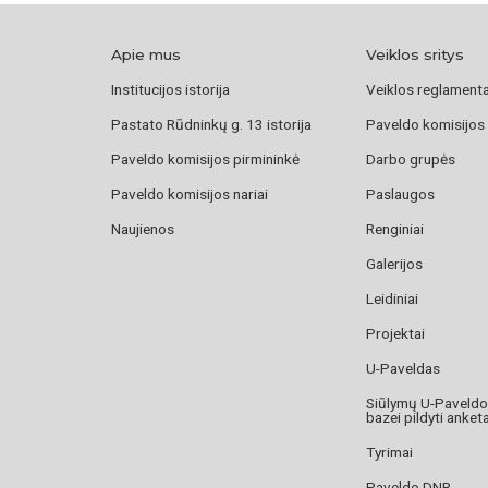
Apie mus
Veiklos sritys
Institucijos istorija
Veiklos reglament
Pastato Rūdninkų g. 13 istorija
Paveldo komisijos
Paveldo komisijos pirmininkė
Darbo grupės
Paveldo komisijos nariai
Paslaugos
Naujienos
Renginiai
Galerijos
Leidiniai
Projektai
U-Paveldas
Siūlymų U-Paveld
bazei pildyti anket
Tyrimai
Paveldo DNR