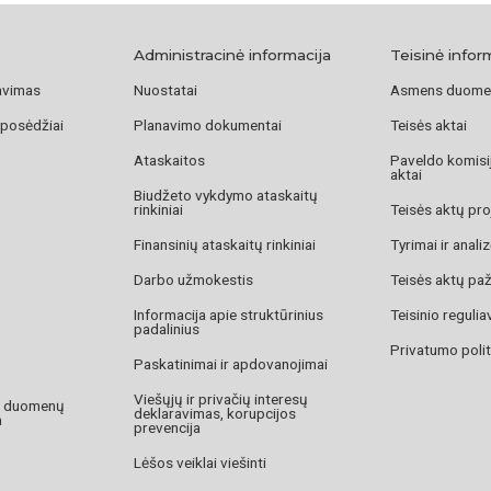
Administracinė informacija
Teisinė infor
avimas
Nuostatai
Asmens duome
 posėdžiai
Planavimo dokumentai
Teisės aktai
Ataskaitos
Paveldo komisij
aktai
Biudžeto vykdymo ataskaitų
rinkiniai
Teisės aktų pro
Finansinių ataskaitų rinkiniai
Tyrimai ir anali
Darbo užmokestis
Teisės aktų pa
Informacija apie struktūrinius
Teisinio reguli
padalinius
Privatumo polit
Paskatinimai ir apdovanojimai
Viešųjų ir privačių interesų
o duomenų
deklaravimas, korupcijos
a
prevencija
Lėšos veiklai viešinti