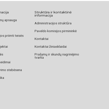
macija
Struktūra ir kontaktinė
informacija
nų apsauga
Administracijos struktūra
Paveldo komisijos pirmininkė
os priimti teisės
Kontaktai
jektai
Kontaktai žiniasklaidai
zės
Prašymų ir skundų nagrinėjimo
tvarka
žeidimai
avimo stebėsena
ika